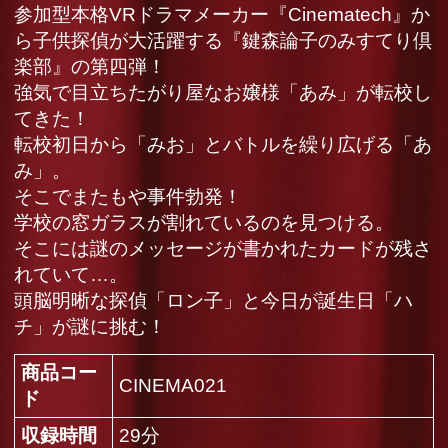
そこでまたもや事件勃発！
学校の窓ガラスが割れているのを見つける。
そこには謎のメッセージが書かれたカードが残さ
れていて…。
頭脳明晰な探偵「ロン子」と今日が誕生日「ハ
チ」が謎に挑む！
商品コー
CINEMA021
ド
収録時間
29分
発売日
2021年05月21日
レーベル
-
シリーズ
鍵森論子のみすてり倶楽部
ドラマ
、
映画
、
SF
、
サスペンス
、
ジャンル
ミステリー
高杉愛
、
興梠大和
、
二葉心音
、
大
出演者
場はるか
、
宮崎夏海
価格(税
定価 980円
込)
DMMで購入