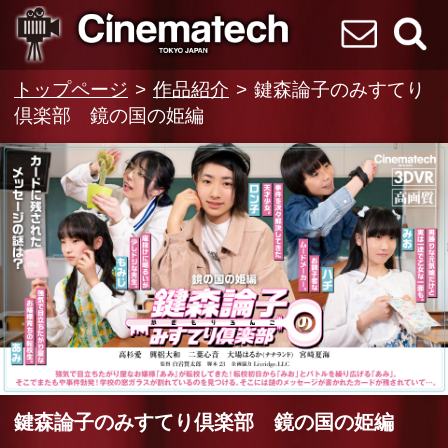
VR専門 短編映画メ
お問い合わせ
検索
トップページ
作品紹介
鍵森論子のみすてり
倶楽部 鏡の国の姫編
鍵森論子のみすてり倶楽部 鏡の国の姫編
参加型本格VRドラマメーカー『Cinematech』か
ら子供探偵が大活躍する『鍵森論子のみすてり倶
楽部』の第四弾！
強気で目立ちたがり屋なお嬢様「あみ」が転校し
てきた！
転校初日から「みお」とバトルを繰り広げる「あ
み」。