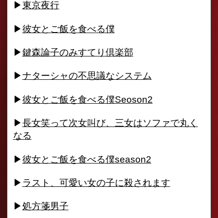
(c) 2020 Cinematech. All rights reserved.
このサイトに掲載の写真、文章などの無断転載・転用・引用・
複写・複製行為を禁じます。