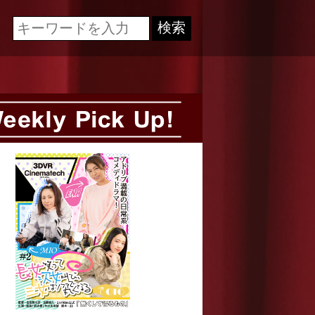
Cinematech-キネマテック-
検索
Weekly Pick Up!