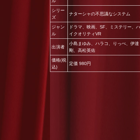
ル
シリー
ナターシャの不思議なシステム
ズ
ジャン
ドラマ
、
映画
、
SF
、
ミステリー
、
ル
イクオリティVR
小島まゆみ
、
ハラコ
、
りっぺ
、
伊達
出演者
剛
、
高松英佑
価格(税
定価 980円
込)