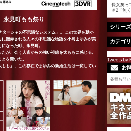
長女笑っ
＃2「無
 永見町もも祭り
シリーズ
る「ナターシャの不思議なシステム」.。この世界を動か
らに翻弄される人々の不思議な物語を小島まゆみが美
カテゴリ
とになった町、永見町。
ったが、会う人皆からの強い視線を太ももに感じる。
ことを聞いた。
Tweets by 
太もも」、この存在でまゆみの新婚生活は一変してい
お
各種お問い