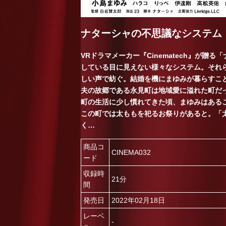
ナターシャの不思議なシステム
VRドラマメーカー『Cinematech』が贈
している目に見えない様々なシステム。それ
しい声で紡ぐ。結婚を機にまゆみが暮らすこ
夫の故郷である永見町は地域愛に溢れた町だ
町の生活に少し慣れてきた頃、まゆみはある
この町では太ももを祀るお祭りがあると。「
く…
商品コ
CINEMA032
ード
収録時
21分
間
発売日
2022年02月18日
レーベ
-