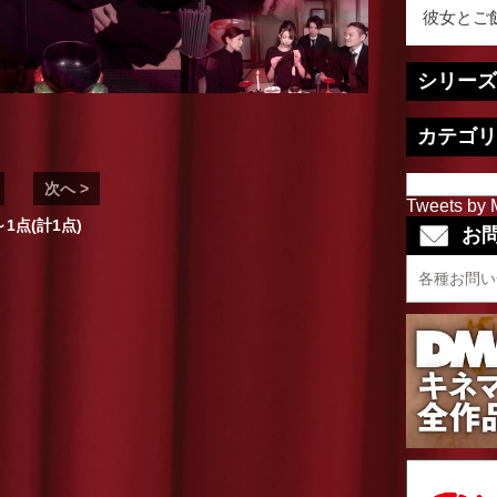
彼女とご飯
シリーズ
カテゴリ
次へ >
Tweets by 
～1点(計1点)
お
各種お問い