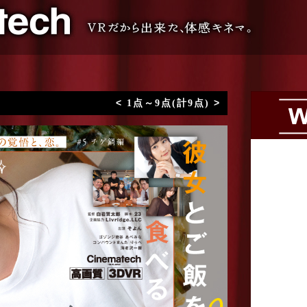
VR専門 短編映画メーカー
<
>
1点～9点(計9点)