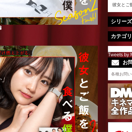
彼女とご飯
シリーズ
編
カテゴリ
Tweets by 
お
各種お問い