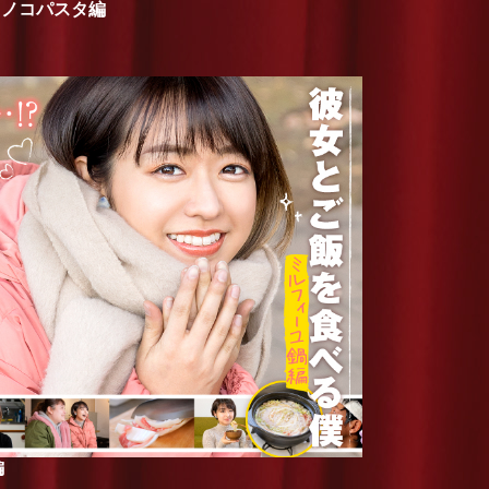
キノコパスタ編
編