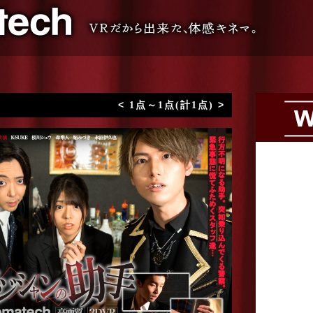
VR専門 短編映画メーカー
<
>
1点～1点(計1点)