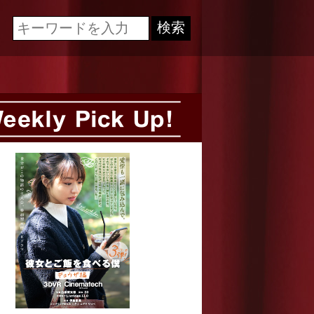
Cinematech-キネマテック-
検索
Weekly Pick Up!