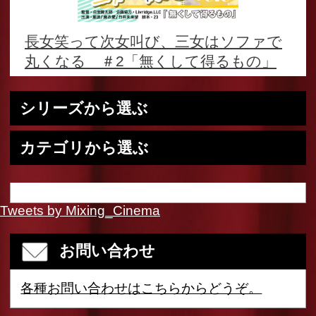
各種お問い合わせはこちらからどうぞ。
(c) 2020 Cinematech. All rights reserved.
このサイトに掲載の写真、文章などの無断転載・転用・引用・
複写・複製行為を禁じます。