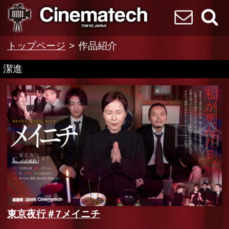
VR専門 短編映画メ
お問い合わせ
検索
トップページ
作品紹介
潔進
東京夜行＃7メイニチ
1 / 1
Weekly Pick Up!