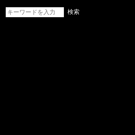
Cinematech-キネマテック-
検索